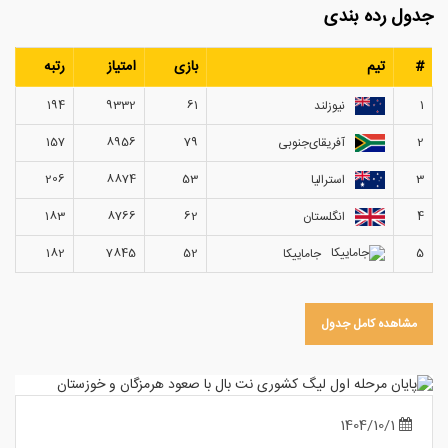
جدول رده بندی
#
تیم
بازی
امتیاز
رتبه
194
9332
61
1
نیوزلند
157
8956
79
2
آفریقای‌جنوبی
206
8874
53
3
استرالیا
183
8766
62
4
انگلستان
182
7845
52
5
جاماییکا
مشاهده کامل جدول
1404/10/1